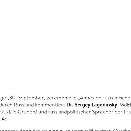
ige (30. September) zeremonielle „Annexion“ ukrainische
durch Russland kommentiert
Dr. Sergey Lagodinsky
, MdE
 90/Die Grünen) und russlandpolitischer Sprecher der Fra
FA:
enannte Annexion ist eine pure Verzweiflungstat. Gleichze