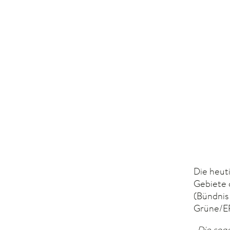
Die heut
Gebiete 
(Bündnis
Grüne/E
„Die sog