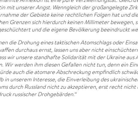
utin mit unserer Angst. Wenngleich der großangelegte Zir
ernahme der Gebiete keine rechtlichen Folgen hat und di
chen Grenzen sich hierdurch keinen Millimeter bewegen, so
geschüchtert und die eigene Bevölkerung beeindruckt we
en die Drohung eines taktischen Atomschlags oder Einsa
ffen durchaus ernst, lassen uns aber nicht einschüchtern
 dass wir unsere standhafte Solidarität mit der Ukraine aus
n. Wir werden ihm diesen Gefallen nicht tun, denn ein Ein
ürde auch die atomare Abschreckung empfindlich schwäc
lb in unserem Interesse, die Einverleibung des ukrainische
ums durch Russland nicht zu akzeptieren, erst recht nicht
ruck russischer Drohgebärden.“