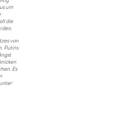
kus um
e
ll die
rden.
tzes von
. Putins
 Angst
knicken
hen. Es
n
 unter