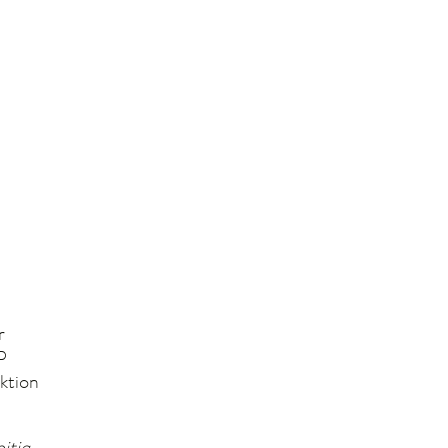
r
P
ktion
itig