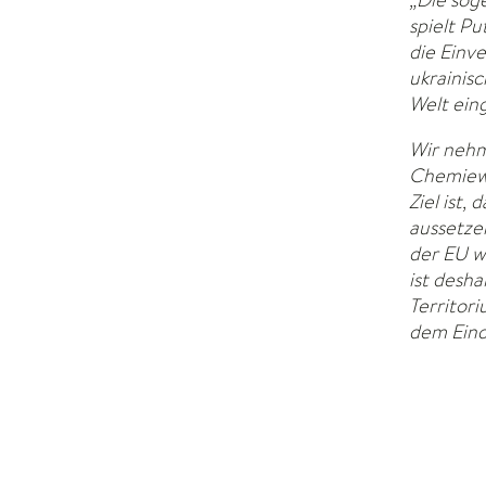
spielt P
die Einv
ukrainis
Welt ein
Wir nehm
Chemiewa
Ziel ist,
aussetze
der EU w
ist desha
Territori
dem Eind