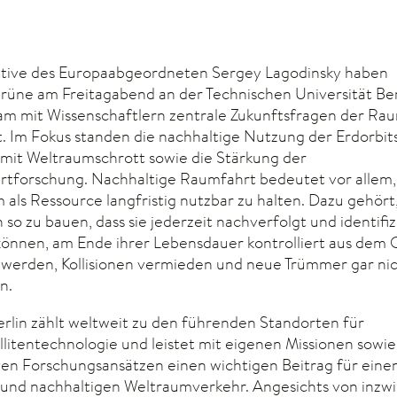
iative des Europaabgeordneten Sergey Lagodinsky haben
rüne am Freitagabend an der Technischen Universität Ber
m mit Wissenschaftlern zentrale Zukunftsfragen der Ra
t. Im Fokus standen die nachhaltige Nutzung der Erdorbits
it Weltraumschrott sowie die Stärkung der
tforschung. Nachhaltige Raumfahrt bedeutet vor allem,
 als Ressource langfristig nutzbar zu halten. Dazu gehört
n so zu bauen, dass sie jederzeit nachverfolgt und identifiz
önnen, am Ende ihrer Lebensdauer kontrolliert aus dem 
 werden, Kollisionen vermieden und neue Trümmer gar nic
n.
erlin zählt weltweit zu den führenden Standorten für
llitentechnologie und leistet mit eigenen Missionen sowie
ven Forschungsansätzen einen wichtigen Beitrag für eine
 und nachhaltigen Weltraumverkehr. Angesichts von inzw