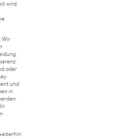
it wird
he
. Wir
n
eidung
sparenz
nd oder
gey
ment und
nen in
 werden
ir
en
weiterhin