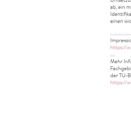
ab, ein m
Identifi
einen wi
………………
Impressi
https://
….
Mehr In
Fachgebi
der TU-B
https://