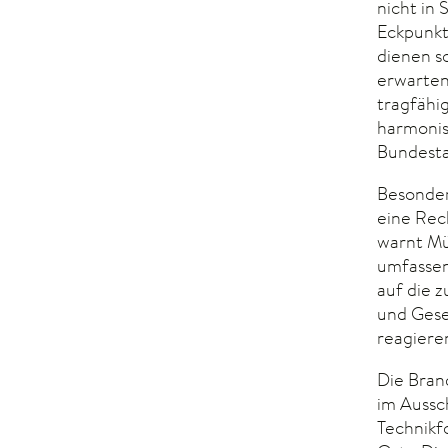
nicht in
Eckpunkt
dienen so
erwarten
tragfähi
harmonis
Bundesta
Besonder
eine Rec
warnt Mü
umfassen
auf die 
und Gese
reagiere
Die Bran
im Aussc
Technikf