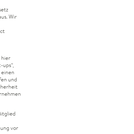
setz
aus. Wir
ct
 hier
-ups“,
 einen
fen und
cherheit
ternehmen
itglied
hung vor