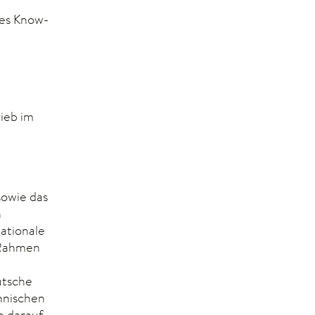
ses Know-
ieb im
owie das
n
nationale
 Rahmen
utsche
hnischen
e darauf