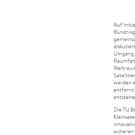
Auf Init
Bündnisg
gemeinsa
diskutier
Umgang m
Raumfahr
Weltraum
Satellite
werden k
entfernt
entstehe
Die TU B
Kleinsate
innovati
sicheren