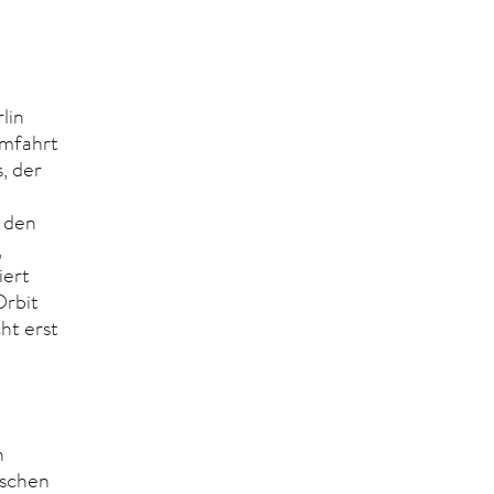
lin
umfahrt
, der
 den
,
iert
Orbit
ht erst
n
ischen