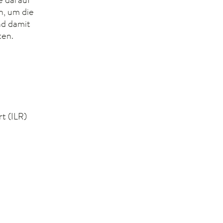
n, um die
nd damit
ten.
t (ILR)