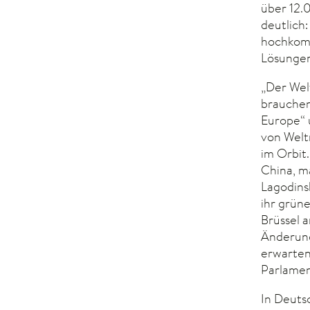
über 12.
deutlich
hochkomp
Lösungen
„Der Wel
brauchen
Europe“ 
von Welt
im Orbit
China, m
Lagodins
ihr grün
Brüssel 
Änderung
erwarten
Parlament
In Deuts