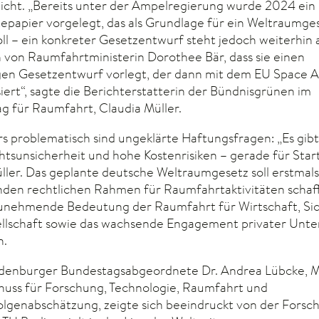
 Sicht. „Bereits unter der Ampelregierung wurde 2024 ein
epapier vorgelegt, das als Grundlage für ein Weltraumge
ll – ein konkreter Gesetzentwurf steht jedoch weiterhin 
 von Raumfahrtministerin Dorothee Bär, dass sie einen
gen Gesetzentwurf vorlegt, der dann mit dem EU Space A
iert“, sagte die Berichterstatterin der Bündnisgrünen im
g für Raumfahrt, Claudia Müller.
s problematisch sind ungeklärte Haftungsfragen: „Es gibt
htsunsicherheit und hohe Kostenrisiken – gerade für Start
ller. Das geplante deutsche Weltraumgesetz soll erstmals
den rechtlichen Rahmen für Raumfahrtaktivitäten schaf
zunehmende Bedeutung der Raumfahrt für Wirtschaft, Si
llschaft sowie das wachsende Engagement privater Un
n.
denburger Bundestagsabgeordnete Dr. Andrea Lübcke, M
huss für Forschung, Technologie, Raumfahrt und
olgenabschätzung, zeigte sich beeindruckt von der Forsc