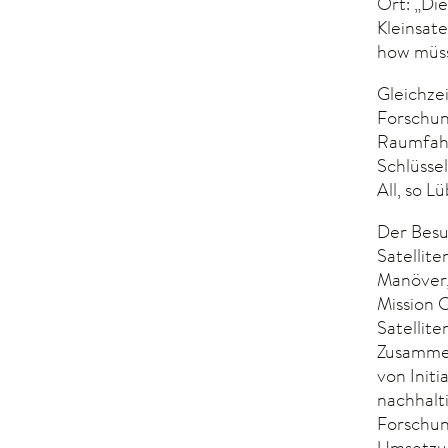
Ort: „Die
Kleinsat
how müsse
Gleichze
Forschun
Raumfahr
Schlüsse
All, so L
Der Besu
Satellit
Manöver,
Mission 
Satellite
Zusammen
von Initi
nachhalt
Forschun
Umsetzun