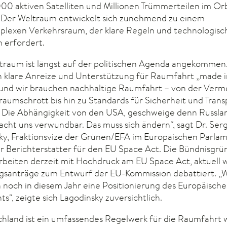
000 aktiven Satelliten und Millionen Trümmerteilen im Orb
: Der Weltraum entwickelt sich zunehmend zu einem
lexen Verkehrsraum, der klare Regeln und technologisc
 erfordert.
traum ist längst auf der politischen Agenda angekommen
 klare Anreize und Unterstützung für Raumfahrt „made i
und wir brauchen nachhaltige Raumfahrt – von der Verm
raumschrott bis hin zu Standards für Sicherheit und Tran
. Die Abhängigkeit von den USA, geschweige denn Russla
acht uns verwundbar. Das muss sich ändern“, sagt Dr. Ser
ky, Fraktionsvize der Grünen/EFA im Europäischen Parla
er Berichterstatter für den EU Space Act. Die Bündnisgrü
arbeiten derzeit mit Hochdruck am EU Space Act, aktuell
santräge zum Entwurf der EU-Kommission debattiert. „W
 noch in diesem Jahr eine Positionierung des Europäisch
s“, zeigte sich Lagodinsky zuversichtlich.
chland ist ein umfassendes Regelwerk für die Raumfahrt 