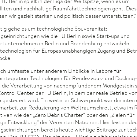
 TU Berlin spielt in der Liga der Weltspitze, wenn es um
elliten und nachhaltige Raumfahrttechnologien geht. Die
n wir gezielt stärken und politisch besser unterstützen.“
itig gehe es um technologische Souveränität:
gseinrichtungen wie die TU Berlin sowie Start-ups und
tunternehmen in Berlin und Brandenburg entwickeln
ltechnologien für Europas unabhängigen Zugang und Betr
übcke.
ch umfasste unter anderem Einblicke in Labore für
enintegration, Technologien für Rendezvous- und Docking-
 die Verarbeitung von nachempfundenem Mondgestein s
Control Center der TU Berlin, in dem der reale Betrieb vo
n gesteuert wird. Ein weiterer Schwerpunkt war die inter
arbeit zur Reduzierung von Weltraumschrott, etwa im
ativen wie der „Zero Debris Charter“ oder den „Zielen für
ige Entwicklung“ der Vereinten Nationen. Hier leisten de
gseinrichtungen bereits heute wichtige Beiträge zur tec
g. Das BEECON-Projekt der TU Berlin zielt beispielsweis