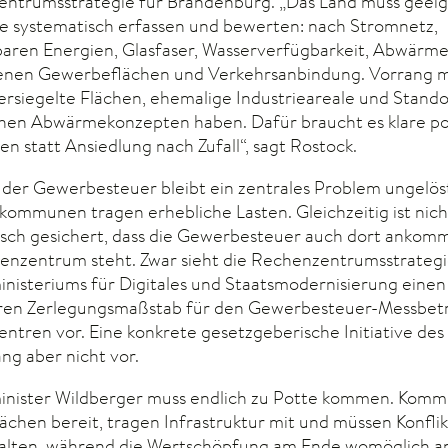
ntrumsstrategie für Brandenburg. „Das Land muss geei
e systematisch erfassen und bewerten: nach Stromnetz,
aren Energien, Glasfaser, Wasserverfügbarkeit, Abwärm
nen Gewerbeflächen und Verkehrsanbindung. Vorrang 
versiegelte Flächen, ehemalige Industrieareale und Stando
schen Abwärmekonzepten haben. Dafür braucht es klare po
en statt Ansiedlung nach Zufall“, sagt Rostock.
 der Gewerbesteuer bleibt ein zentrales Problem ungelöst
kommunen tragen erhebliche Lasten. Gleichzeitig ist nich
sch gesichert, dass die Gewerbesteuer auch dort ankom
enzentrum steht. Zwar sieht die Rechenzentrumsstrategi
nisteriums für Digitales und Staatsmodernisierung einen
en Zerlegungsmaßstab für den Gewerbesteuer-Messbetr
ntren vor. Eine konkrete gesetzgeberische Initiative de
lang aber nicht vor.
minister Wildberger muss endlich zu Potte kommen. Kom
lächen bereit, tragen Infrastruktur mit und müssen Konfli
alten, während die Wertschöpfung am Ende womöglich 