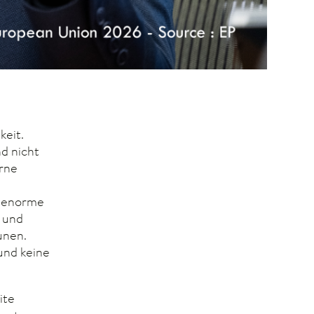
keit.
nd nicht
erne
n enorme
 und
unen.
und keine
ite