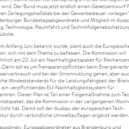
 wird. Der Bund muss jetzt endlich einen Gesetzentwurf 
en Zerlegungsmaßstab bei der Gewerbesteuer vorlegen“,
denburger Bundestagsabgeordnete und Mitglied im Aussc
g, Technologie, Raumfahrt und Technikfolgenabschätzung
übcke.
m Anfang Juni bekannt wurde, plant auch die Europäisch
on, sich mit dem Thema zu befassen. Die Kommission will
chtlich am 22. Juli ein Nachhaltigkeitspaket für Rechenze
. Darin soll es um Transparenzpflichten beim Energieverb
serverbrauch und bei der Stromnutzung gehen, aber au
iche Mindeststandards für die Leistungsfähigkeit der Bra
 ein verpflichtendes EU-Nachhaltigkeitssystem für
ntren. Dieser Plan ist Teil einer Folgemaßnahme zum Te
itätspaket, das die Kommission in der vergangenen Woch
tlicht hat. Damit soll der Ausbau der europäischen Tech-
uktur durch verbindliche Umweltauflagen ergänzt werden
agodinsky, Europaabgeordneter aus Brandenburg und