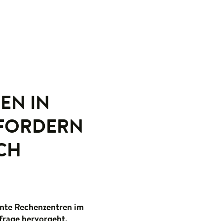
EN IN
 FORDERN
CH
ante Rechenzentren im
frage hervorgeht,