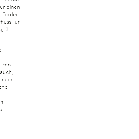
für einen
 fordert
huss für
, Dr.
e
ntren
rauch,
ch um
nche
ch-
e
.