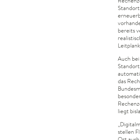
Rechenze
Standort
erneuerb
vorhande
bereits 
realisti
Leitplank
Auch bei
Standort
automati
das Rech
Bundesmi
besonder
Rechenze
liegt bis
„Digital
stellen F
Ort aush