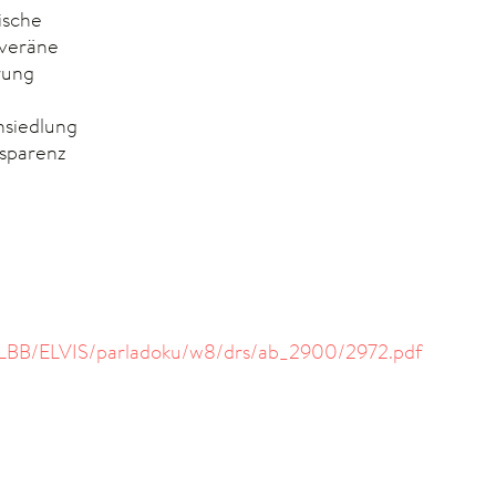
ische
uveräne
rung
nsiedlung
nsparenz
/LBB/ELVIS/parladoku/w8/drs/ab_2900/2972.pdf