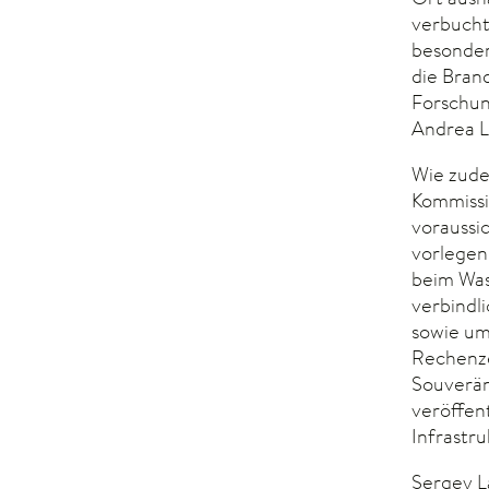
verbucht
besonder
die Bran
Forschun
Andrea L
Wie zude
Kommissi
voraussi
vorlegen
beim Was
verbindl
sowie um
Rechenze
Souverän
veröffen
Infrastr
Sergey L