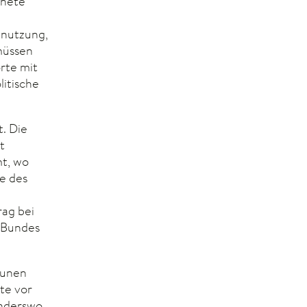
gnete
enutzung,
müssen
rte mit
litische
. Die
t
mt, wo
e des
ag bei
s Bundes
munen
kte vor
anderswo