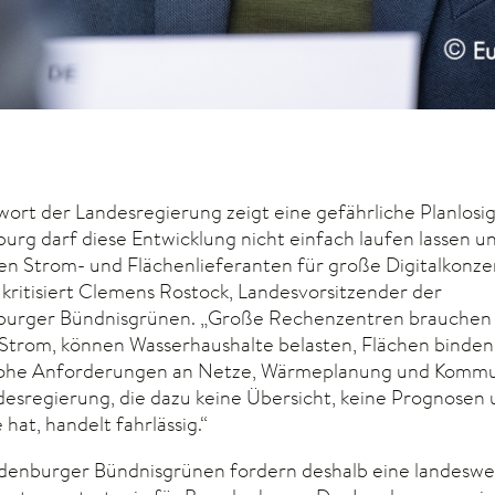
wort der Landesregierung zeigt eine gefährliche Planlosig
urg darf diese Entwicklung nicht einfach laufen lassen u
en Strom- und Flächenlieferanten für große Digitalkonz
 kritisiert Clemens Rostock, Landesvorsitzender der
burger Bündnisgrünen. „Große Rechenzentren brauche
trom, können Wasserhaushalte belasten, Flächen binden
hohe Anforderungen an Netze, Wärmeplanung und Komm
desregierung, die dazu keine Übersicht, keine Prognosen 
 hat, handelt fahrlässig.“
denburger Bündnisgrünen fordern deshalb eine landeswe