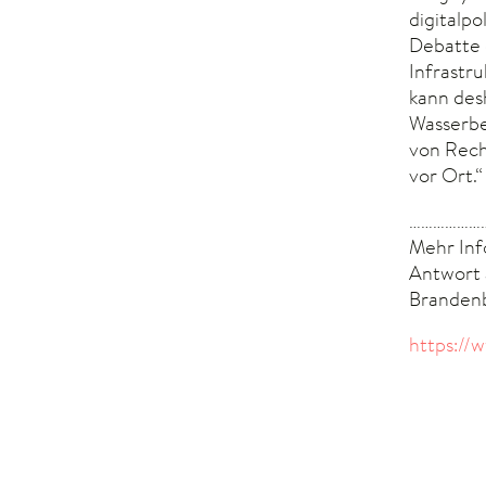
digitalp
Debatte 
Infrastr
kann desh
Wasserbe
von Rech
vor Ort.“
………………
Mehr In
Antwort 
Branden
https://